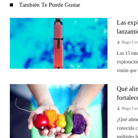
También Te Puede Gustar
Las expl
lanzami
Hugo Car
Las 15 mis
exploración
visión que
Qué ali
fortalec
Hugo Car
¿Qué alime
conocida c
múltiples b