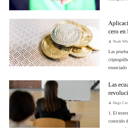
Aplicac
cero en
Noah Whi
Las prueba
criptográf
enunciado s
Las ecu
revoluci
Hugo Car
1. El teor
conocido d