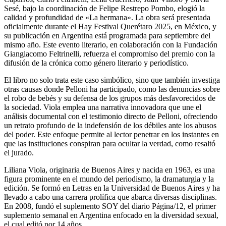
Sesé, bajo la coordinación de Felipe Restrepo Pombo, elogió la
calidad y profundidad de «La hermana». La obra será presentada
oficialmente durante el Hay Festival Querétaro 2025, en México, y
su publicación en Argentina está programada para septiembre del
mismo año. Este evento literario, en colaboración con la Fundación
Giangiacomo Feltrinelli, refuerza el compromiso del premio con la
difusión de la crónica como género literario y periodístico.
El libro no solo trata este caso simbólico, sino que también investiga
otras causas donde Pelloni ha participado, como las denuncias sobre
el robo de bebés y su defensa de los grupos más desfavorecidos de
la sociedad. Viola emplea una narrativa innovadora que une el
análisis documental con el testimonio directo de Pelloni, ofreciendo
un retrato profundo de la indefensión de los débiles ante los abusos
del poder. Este enfoque permite al lector penetrar en los instantes en
que las instituciones conspiran para ocultar la verdad, como resaltó
el jurado.
Liliana Viola, originaria de Buenos Aires y nacida en 1963, es una
figura prominente en el mundo del periodismo, la dramaturgia y la
edición. Se formó en Letras en la Universidad de Buenos Aires y ha
llevado a cabo una carrera prolífica que abarca diversas disciplinas.
En 2008, fundó el suplemento SOY del diario Página/12, el primer
suplemento semanal en Argentina enfocado en la diversidad sexual,
el cual editó por 14 años.