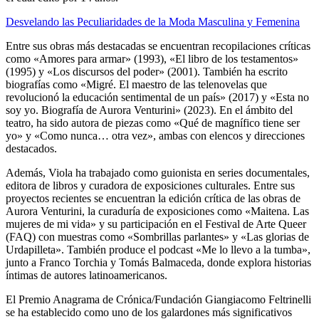
Desvelando las Peculiaridades de la Moda Masculina y Femenina
Entre sus obras más destacadas se encuentran recopilaciones críticas
como «Amores para armar» (1993), «El libro de los testamentos»
(1995) y «Los discursos del poder» (2001). También ha escrito
biografías como «Migré. El maestro de las telenovelas que
revolucionó la educación sentimental de un país» (2017) y «Esta no
soy yo. Biografía de Aurora Venturini» (2023). En el ámbito del
teatro, ha sido autora de piezas como «Qué de magnífico tiene ser
yo» y «Como nunca… otra vez», ambas con elencos y direcciones
destacados.
Además, Viola ha trabajado como guionista en series documentales,
editora de libros y curadora de exposiciones culturales. Entre sus
proyectos recientes se encuentran la edición crítica de las obras de
Aurora Venturini, la curaduría de exposiciones como «Maitena. Las
mujeres de mi vida» y su participación en el Festival de Arte Queer
(FAQ) con muestras como «Sombrillas parlantes» y «Las glorias de
Urdapilleta». También produce el podcast «Me lo llevo a la tumba»,
junto a Franco Torchia y Tomás Balmaceda, donde explora historias
íntimas de autores latinoamericanos.
El Premio Anagrama de Crónica/Fundación Giangiacomo Feltrinelli
se ha establecido como uno de los galardones más significativos