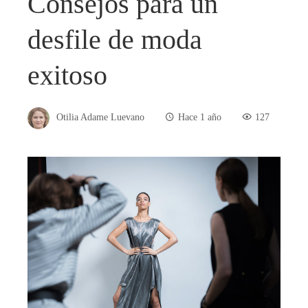
Consejos para un
desfile de moda
exitoso
Otilia Adame Luevano
Hace 1 año
127