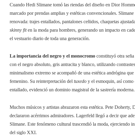
Cuando Hedi Slimane tomó las riendas del diseño en Dior Homme
marcado por prendas amplias y estéticas convencionales. Slimane
renovada: trajes entallados, pantalones ceñidos, chaquetas ajustad
skinny fit
en la moda para hombres, generando un impacto en caden
el vestuario diario de toda una generación.
La importancia del negro y el monocromo
constituyó otra señ
con el negro absoluto, gris antracita y blanco, utilizando contrast
minimalismo extremo se acompañó de una estética andrógina que dil
femenino. Su reinterpretación del
tuxedo
y el esmoquin, así como 
entallado, evidenció un dominio magistral de la sastrería moderna.
Muchos músicos y artistas abrazaron esta estética. Pete Doherty,
declararon acérrimos admiradores. Lagerfeld llegó a decir que adel
Slimane. Este fenómeno cultural trascendió la moda, ejerciendo infl
del siglo XXI.