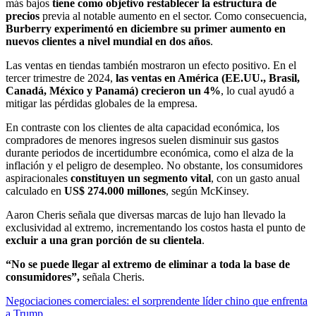
más bajos
tiene como objetivo restablecer la estructura de
precios
previa al notable aumento en el sector. Como consecuencia,
Burberry experimentó en diciembre su primer aumento en
nuevos clientes a nivel mundial en dos años
.
Las ventas en tiendas también mostraron un efecto positivo. En el
tercer trimestre de 2024,
las ventas en América (EE.UU., Brasil,
Canadá, México y Panamá) crecieron un 4%
, lo cual ayudó a
mitigar las pérdidas globales de la empresa.
En contraste con los clientes de alta capacidad económica, los
compradores de menores ingresos suelen disminuir sus gastos
durante periodos de incertidumbre económica, como el alza de la
inflación y el peligro de desempleo. No obstante, los consumidores
aspiracionales
constituyen un segmento vital
, con un gasto anual
calculado en
US$ 274.000 millones
, según McKinsey.
Aaron Cheris señala que diversas marcas de lujo han llevado la
exclusividad al extremo, incrementando los costos hasta el punto de
excluir a una gran porción de su clientela
.
“No se puede llegar al extremo de eliminar a toda la base de
consumidores”,
señala Cheris.
Negociaciones comerciales: el sorprendente líder chino que enfrenta
a Trump