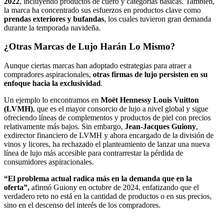
2022
, incluyendo productos de cuero y categorías básicas. También,
la marca ha concentrado sus esfuerzos en productos clave como
prendas exteriores y bufandas
, los cuales tuvieron gran demanda
durante la temporada navideña.
¿Otras Marcas de Lujo Harán Lo Mismo?
Aunque ciertas marcas han adoptado estrategias para atraer a
compradores aspiracionales,
otras firmas de lujo persisten en su
enfoque hacia la exclusividad
.
Un ejemplo lo encontramos en
Moët Hennessy Louis Vuitton
(LVMH)
, que es el mayor consorcio de lujo a nivel global y sigue
ofreciendo líneas de complementos y productos de piel con precios
relativamente más bajos. Sin embargo,
Jean-Jacques Guiony
,
exdirector financiero de LVMH y ahora encargado de la división de
vinos y licores, ha rechazado el planteamiento de lanzar una nueva
línea de lujo más accesible para contrarrestar la pérdida de
consumidores aspiracionales.
“El problema actual radica más en la demanda que en la
oferta”,
afirmó Guiony en octubre de 2024, enfatizando que el
verdadero reto no está en la cantidad de productos o en sus precios,
sino en el descenso del interés de los compradores.