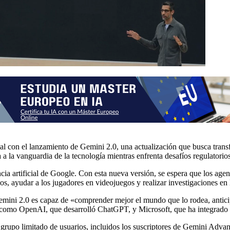
cial con el lanzamiento de Gemini 2.0, una actualización que busca tran
a a la vanguardia de la tecnología mientras enfrenta desafíos regulatorio
ia artificial de Google. Con esta nueva versión, se espera que los agent
arios, ayudar a los jugadores en videojuegos y realizar investigaciones en
ni 2.0 es capaz de «comprender mejor el mundo que lo rodea, anticipar
s como OpenAI, que desarrolló ChatGPT, y Microsoft, que ha integrado 
n grupo limitado de usuarios, incluidos los suscriptores de Gemini Adv