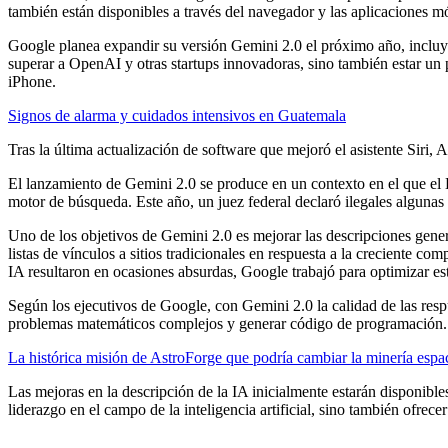
también están disponibles a través del navegador y las aplicaciones mó
Google planea expandir su versión Gemini 2.0 el próximo año, incl
superar a OpenAI y otras startups innovadoras, sino también estar un p
iPhone.
Signos de alarma y cuidados intensivos en Guatemala
Tras la última actualización de software que mejoró el asistente Siri, 
El lanzamiento de Gemini 2.0 se produce en un contexto en el que el D
motor de búsqueda. Este año, un juez federal declaró ilegales algunas
Uno de los objetivos de Gemini 2.0 es mejorar las descripciones gene
listas de vínculos a sitios tradicionales en respuesta a la creciente c
IA resultaron en ocasiones absurdas, Google trabajó para optimizar est
Según los ejecutivos de Google, con Gemini 2.0 la calidad de las re
problemas matemáticos complejos y generar código de programación.
La histórica misión de AstroForge que podría cambiar la minería espac
Las mejoras en la descripción de la IA inicialmente estarán disponib
liderazgo en el campo de la inteligencia artificial, sino también ofrece