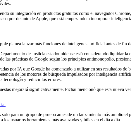
viles.
uyendo su integración en productos gratuitos como el navegador Chro
aso por delante de Apple, que está empezando a incorporar inteligencia a
Apple planea lanzar más funciones de inteligencia artificial antes de fi
epartamento de Justicia estadounidense está considerando liquidar la e
 de las prácticas de Google según los principios antimonopolio, presion
radas por IA que Google ha comenzado a utilizar en sus resultados de b
ompetencia de los motores de búsqueda impulsados ​​por inteligencia artif
a tecnología y reducir los errores.
spuestas mejorará significativamente. Pichai mencionó que esta nueva 
ial
les solo para un grupo de prueba antes de un lanzamiento más amplio e
r a los usuarios herramientas más avanzadas y útiles en el día a día.