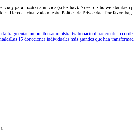
riencia y para mostrar anuncios (si los hay). Nuestro sitio web tambié
kies. Hemos actualizado nuestra Política de Privacidad. Por favor, haga 
la fragmentación político-administrativa
Impacto duradero de la confer
ntales
Las 15 donaciones individuales más grandes que han transformado
cial