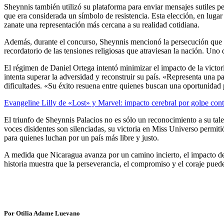
Sheynnis también utilizó su plataforma para enviar mensajes sutiles p
que era considerada un símbolo de resistencia. Esta elección, en luga
zanate una representación más cercana a su realidad cotidiana.
Además, durante el concurso, Sheynnis mencionó la persecución que en
recordatorio de las tensiones religiosas que atraviesan la nación. Uno
El régimen de Daniel Ortega intentó minimizar el impacto de la victor
intenta superar la adversidad y reconstruir su país. «Representa una p
dificultades. «Su éxito resuena entre quienes buscan una oportunidad
Evangeline Lilly de «Lost» y Marvel: impacto cerebral por golpe cont
El triunfo de Sheynnis Palacios no es sólo un reconocimiento a su tale
voces disidentes son silenciadas, su victoria en Miss Universo permit
para quienes luchan por un país más libre y justo.
A medida que Nicaragua avanza por un camino incierto, el impacto de 
historia muestra que la perseverancia, el compromiso y el coraje puede
Por Otilia Adame Luevano