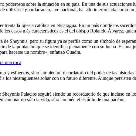
ero poderosos sobre la situación en su país. En una de sus actuaciones
r de utilizar el guardarranco, ave nacional, ha sido interpretada como u
frenta la Iglesia católica en Nicaragua. En un país donde los sacerdot
 de los casos más característicos es el del obispo Rolando Álvarez, quie
ia de Sheynnis, pero su figura ya se perfila como un símbolo de espera
arte de la población que se identifica plenamente con su lucha. Es una j
 para hacerse un nombre», enfatizó Cuadra.
ra una roca
nto y esfuerzos, sino también un recordatorio del poder de las historias
ió a los nicaragüenses soñar con un futuro diferente. Aunque persisten 
Sheynnis Palacios seguirá siendo un recordatorio de que incluso en lo
n cambiar no sólo la vida, sino también el espíritu de una nación.