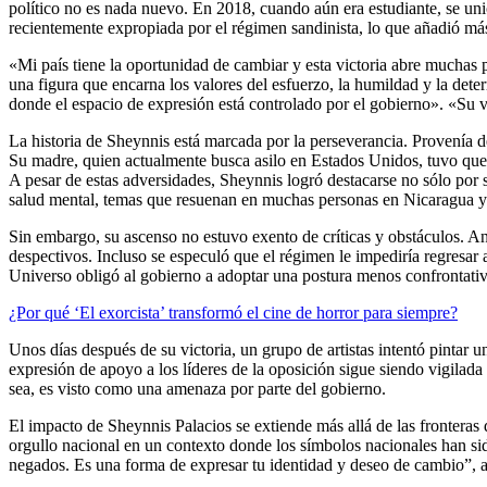
político no es nada nuevo. En 2018, cuando aún era estudiante, se uni
recientemente expropiada por el régimen sandinista, lo que añadió más
«Mi país tiene la oportunidad de cambiar y esta victoria abre muchas
una figura que encarna los valores del esfuerzo, la humildad y la de
donde el espacio de expresión está controlado por el gobierno». «Su vi
La historia de Sheynnis está marcada por la perseverancia. Provenía 
Su madre, quien actualmente busca asilo en Estados Unidos, tuvo que 
A pesar de estas adversidades, Sheynnis logró destacarse no sólo por s
salud mental, temas que resuenan en muchas personas en Nicaragua y 
Sin embargo, su ascenso no estuvo exento de críticas y obstáculos. An
despectivos. Incluso se especuló que el régimen le impediría regresar a
Universo obligó al gobierno a adoptar una postura menos confrontativ
¿Por qué ‘El exorcista’ transformó el cine de horror para siempre?
Unos días después de su victoria, un grupo de artistas intentó pintar u
expresión de apoyo a los líderes de la oposición sigue siendo vigilada
sea, es visto como una amenaza por parte del gobierno.
El impacto de Sheynnis Palacios se extiende más allá de las fronteras 
orgullo nacional en un contexto donde los símbolos nacionales han si
negados. Es una forma de expresar tu identidad y deseo de cambio”, a