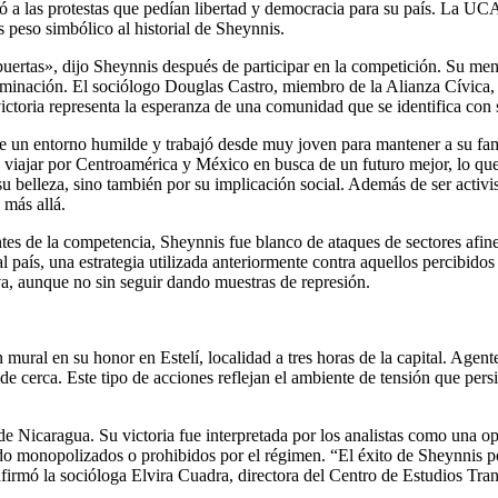
ó a las protestas que pedían libertad y democracia para su país. La UCA
 peso simbólico al historial de Sheynnis.
 puertas», dijo Sheynnis después de participar en la competición. Su m
terminación. El sociólogo Douglas Castro, miembro de la Alianza Cívica
ctoria representa la esperanza de una comunidad que se identifica con s
de un entorno humilde y trabajó desde muy joven para mantener a su fami
viajar por Centroamérica y México en busca de un futuro mejor, lo que r
u belleza, sino también por su implicación social. Además de ser activi
más allá.
tes de la competencia, Sheynnis fue blanco de ataques de sectores afin
l país, una estrategia utilizada anteriormente contra aquellos percibidos
a, aunque no sin seguir dando muestras de represión.
n mural en su honor en Estelí, localidad a tres horas de la capital. Agen
 de cerca. Este tipo de acciones reflejan el ambiente de tensión que pe
de Nicaragua. Su victoria fue interpretada por los analistas como una o
do monopolizados o prohibidos por el régimen. “El éxito de Sheynnis per
firmó la socióloga Elvira Cuadra, directora del Centro de Estudios Tran