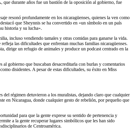
, que durante años fue un bastión de la oposición al gobierno, fue
ensaje resonó profundamente en los nicaragüenses, quienes la ven como
, destacó que Sheynnis se ha convertido en «un símbolo en un país
u historia y su lucha».
lia, incluso vendiendo tamales y otras comidas para ganarse la vida.
efleja las dificultades que enfrentan muchas familias nicaragüenses.
sta, dirige un refugio de animales y produce un podcast centrado en la
es al gobierno que buscaban desacreditarla con burlas y comentarios
 como disidentes. A pesar de estas dificultades, su éxito en Miss
tes del régimen detuvieron a los muralistas, dejando claro que cualquier
rsiste en Nicaragua, donde cualquier gesto de rebelión, por pequeño que
portunidad para que la gente exprese su sentido de pertenencia y
mite a la gente recuperar lugares simbólicos que les han sido
sdisciplinarios de Centroamérica.