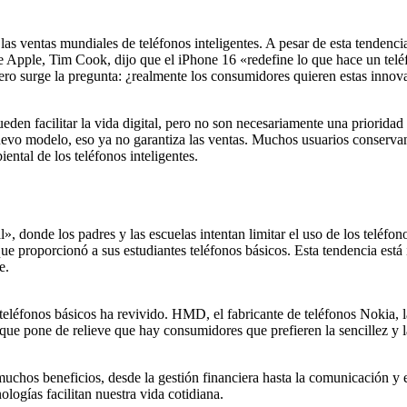
las ventas mundiales de teléfonos inteligentes. A pesar de esta tenden
 de Apple, Tim Cook, dijo que el iPhone 16 «redefine lo que hace un telé
 pero surge la pregunta: ¿realmente los consumidores quieren estas innov
den facilitar la vida digital, pero no son necesariamente una prioridad
evo modelo, eso ya no garantiza las ventas. Muchos usuarios conservan
ental de los teléfonos inteligentes.
, donde los padres y las escuelas intentan limitar el uso de los teléfono
 que proporcionó a sus estudiantes teléfonos básicos. Esta tendencia es
e.
os teléfonos básicos ha revivido. HMD, el fabricante de teléfonos Nokia
ue pone de relieve que hay consumidores que prefieren la sencillez y l
uchos beneficios, desde la gestión financiera hasta la comunicación y el
logías facilitan nuestra vida cotidiana.