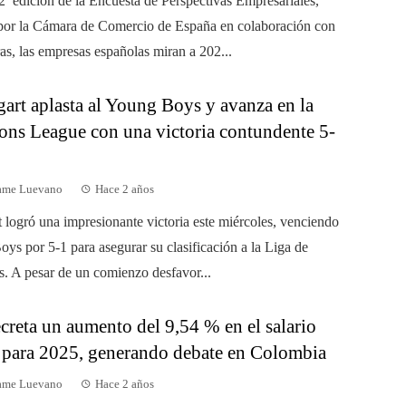
2ª edición de la Encuesta de Perspectivas Empresariales,
por la Cámara de Comercio de España en colaboración con
s, las empresas españolas miran a 202...
gart aplasta al Young Boys y avanza en la
ns League con una victoria contundente 5-
dame Luevano
Hace 2 años
t logró una impresionante victoria este miércoles, venciendo
oys por 5-1 para asegurar su clasificación a la Liga de
 A pesar de un comienzo desfavor...
creta un aumento del 9,54 % en el salario
para 2025, generando debate en Colombia
dame Luevano
Hace 2 años