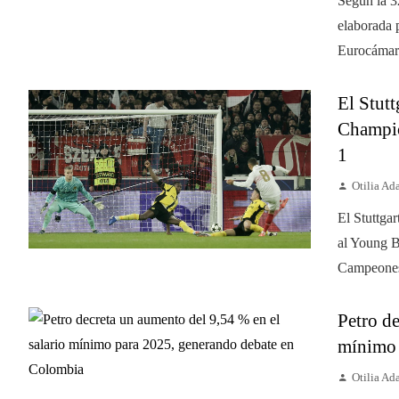
Según la 3
elaborada 
Eurocámara
El Stutt
Champio
1
Otilia A
El Stuttgar
al Young B
Campeones.
Petro de
mínimo 
Otilia A