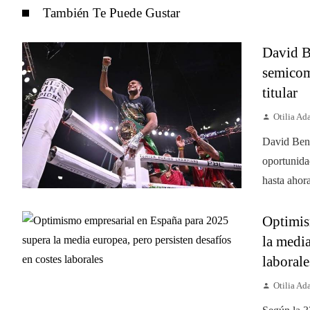
También Te Puede Gustar
David B
semicom
titular
Otilia A
David Bena
oportunida
hasta ahora
Optimis
la media
laborale
Otilia A