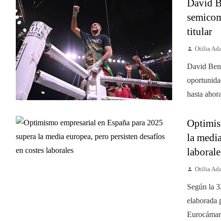
David B
semicom
titular
Otilia A
David Bena
oportunida
hasta ahora
Optimis
la media
laborale
Otilia A
Según la 3
elaborada 
Eurocámara