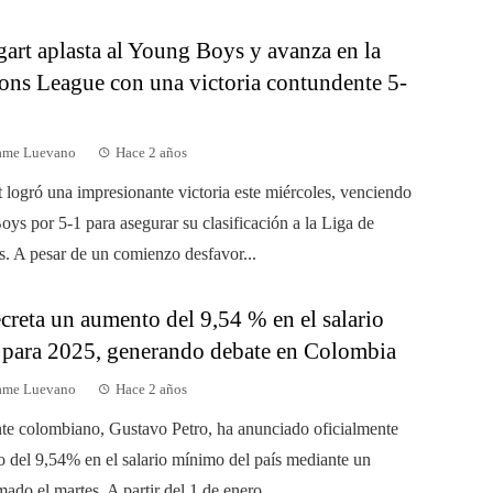
gart aplasta al Young Boys y avanza en la
ns League con una victoria contundente 5-
dame Luevano
Hace 2 años
t logró una impresionante victoria este miércoles, venciendo
oys por 5-1 para asegurar su clasificación a la Liga de
 A pesar de un comienzo desfavor...
creta un aumento del 9,54 % en el salario
para 2025, generando debate en Colombia
dame Luevano
Hace 2 años
nte colombiano, Gustavo Petro, ha anunciado oficialmente
 del 9,54% en el salario mínimo del país mediante un
mado el martes. A partir del 1 de enero...