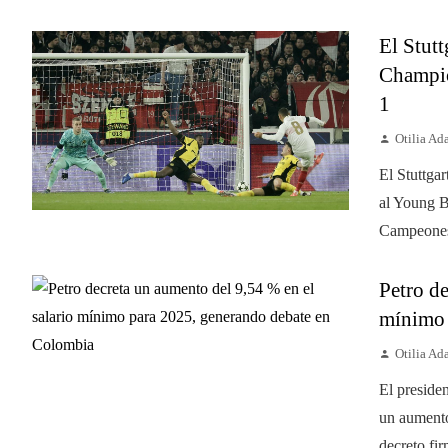
El Stutt
Champio
1
Otilia A
El Stuttgar
al Young B
Campeones.
Petro de
mínimo 
Otilia A
El preside
un aumento
decreto fir