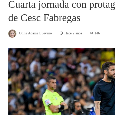
Cuarta jornada con prota
de Cesc Fabregas
Otilia Adame Luevano
Hace 2 años
146