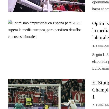
oportunida
hasta ahora
Optimis
la media
laborale
Otilia A
Según la 3
elaborada 
Eurocámara
El Stutt
Champio
1
Otilia A