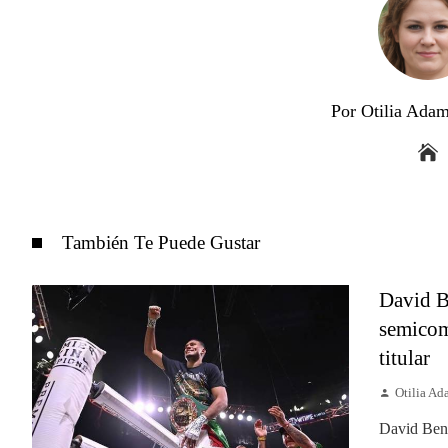
Por Otilia Ada
También Te Puede Gustar
David B
semicom
titular
Otilia A
David Bena