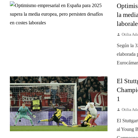
Optimis
la media
laborale
Otilia A
Según la 3
elaborada 
Eurocámara
El Stutt
Champio
1
Otilia A
El Stuttgar
al Young B
Campeones.