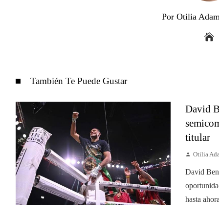
Por Otilia Ada
También Te Puede Gustar
David B
semicom
titular
Otilia A
David Bena
oportunida
hasta ahora