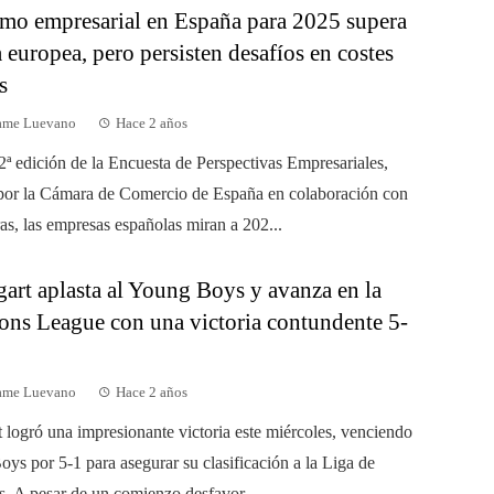
mo empresarial en España para 2025 supera
 europea, pero persisten desafíos en costes
s
dame Luevano
Hace 2 años
2ª edición de la Encuesta de Perspectivas Empresariales,
por la Cámara de Comercio de España en colaboración con
s, las empresas españolas miran a 202...
gart aplasta al Young Boys y avanza en la
ns League con una victoria contundente 5-
dame Luevano
Hace 2 años
t logró una impresionante victoria este miércoles, venciendo
oys por 5-1 para asegurar su clasificación a la Liga de
 A pesar de un comienzo desfavor...