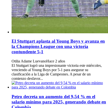
El Stuttgart aplasta al Young Boys y avanza en
la Champions League con una victoria
contundente 5-1
Otilia Adame Luevano
Hace 2 años
El Stuttgart logró una impresionante victoria este miércoles,
venciendo al Young Boys por 5-1 para asegurar su
clasificación a la Liga de Campeones. A pesar de un
comienzo desfavor...
Petro decreta un aumento del 9,54 % en el
salario mínimo para 2025, generando debate en
Colombia