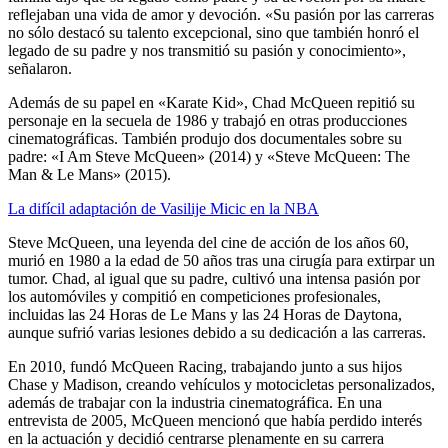
reflejaban una vida de amor y devoción. «Su pasión por las carreras
no sólo destacó su talento excepcional, sino que también honró el
legado de su padre y nos transmitió su pasión y conocimiento»,
señalaron.
Además de su papel en «Karate Kid», Chad McQueen repitió su
personaje en la secuela de 1986 y trabajó en otras producciones
cinematográficas. También produjo dos documentales sobre su
padre: «I Am Steve McQueen» (2014) y «Steve McQueen: The
Man & Le Mans» (2015).
La difícil adaptación de Vasilije Micic en la NBA
Steve McQueen, una leyenda del cine de acción de los años 60,
murió en 1980 a la edad de 50 años tras una cirugía para extirpar un
tumor. Chad, al igual que su padre, cultivó una intensa pasión por
los automóviles y compitió en competiciones profesionales,
incluidas las 24 Horas de Le Mans y las 24 Horas de Daytona,
aunque sufrió varias lesiones debido a su dedicación a las carreras.
En 2010, fundó McQueen Racing, trabajando junto a sus hijos
Chase y Madison, creando vehículos y motocicletas personalizados,
además de trabajar con la industria cinematográfica. En una
entrevista de 2005, McQueen mencionó que había perdido interés
en la actuación y decidió centrarse plenamente en su carrera