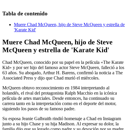
Tabla de contenido
Muere Chad McQueen, hijo de Steve McQueen y estrella de
'Karate Kid'
Muere Chad McQueen, hijo de Steve
McQueen y estrella de 'Karate Kid'
Chad McQueen, conocido por su papel en la película «The Karate
Kid» y por ser hijo del famoso actor Steve McQueen, falleció a los
63 años. Su abogado, Arthur H. Barens, confirmó la noticia a The
Associated Press y dijo que Chad murió el miércoles.
McQueen obtuvo reconocimiento en 1984 interpretando al
holandés, el rival del protagonista Ralph Macchio en la icónica
película de artes marciales. Desde entonces, ha continuado su
carrera tanto en la interpretación como en el deporte del motor,
siguiendo los pasos de su famoso padre.
Su esposa Jeanie Galbraith rindió homenaje a Chad en Instagram
junto a su hijo Chase y su hija Madison. Al expresar su dolor, la
familia dijo que su legado como padre y su devoción por su madre