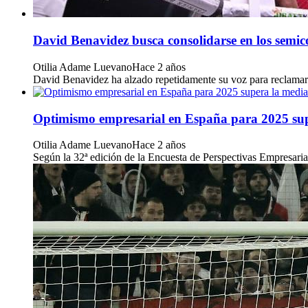
David Benavidez busca consolidarse en los semic
Otilia Adame Luevano
Hace 2 años
David Benavidez ha alzado repetidamente su voz para reclamar u
Optimismo empresarial en España para 2025 super
Otilia Adame Luevano
Hace 2 años
Según la 32ª edición de la Encuesta de Perspectivas Empresari