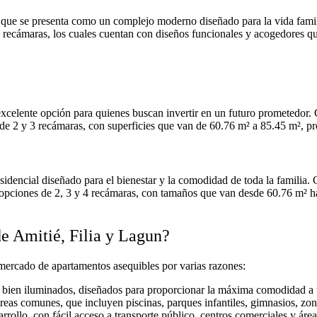
ue se presenta como un complejo moderno diseñado para la vida familia
 recámaras, los cuales cuentan con diseños funcionales y acogedores qu
xcelente opción para quienes buscan invertir en un futuro prometedor.
 de 2 y 3 recámaras, con superficies que van de 60.76 m² a 85.45 m², p
residencial diseñado para el bienestar y la comodidad de toda la famil
n opciones de 2, 3 y 4 recámaras, con tamaños que van desde 60.76 m² ha
de Amitié, Filia y Lagun?
 mercado de apartamentos asequibles por varias razones:
y bien iluminados, diseñados para proporcionar la máxima comodidad a ti
s áreas comunes, que incluyen piscinas, parques infantiles, gimnasios, z
rrollo, con fácil acceso a transporte público, centros comerciales y área