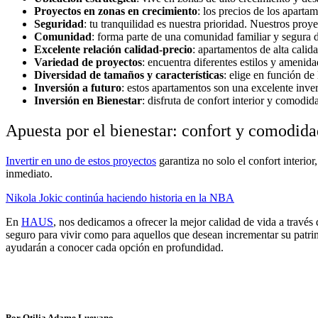
Proyectos en zonas en crecimiento
: los precios de los apart
Seguridad
: tu tranquilidad es nuestra prioridad. Nuestros proy
Comunidad
: forma parte de una comunidad familiar y segura 
Excelente relación calidad-precio
: apartamentos de alta calida
Variedad de proyectos
: encuentra diferentes estilos y amenid
Diversidad de tamaños y características
: elige en función de
Inversión a futuro
: estos apartamentos son una excelente inver
Inversión en Bienestar
: disfruta de confort interior y comodi
Apuesta por el bienestar: confort y comodid
Invertir en uno de estos proyectos
garantiza no solo el confort interio
inmediato.
Nikola Jokic continúa haciendo historia en la NBA
En
HAUS
, nos dedicamos a ofrecer la mejor calidad de vida a travé
seguro para vivir como para aquellos que desean incrementar su patrimo
ayudarán a conocer cada opción en profundidad.
Por Otilia Adame Luevano