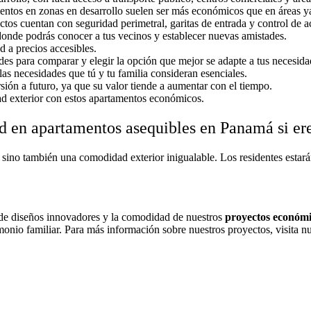
amentos en zonas en desarrollo suelen ser más económicos que en áreas y
ectos cuentan con seguridad perimetral, garitas de entrada y control de a
donde podrás conocer a tus vecinos y establecer nuevas amistades.
d a precios accesibles.
ades para comparar y elegir la opción que mejor se adapte a tus necesida
 las necesidades que tú y tu familia consideran esenciales.
sión a futuro, ya que su valor tiende a aumentar con el tiempo.
dad exterior con estos apartamentos económicos.
ad en apartamentos asequibles en Panamá si er
r, sino también una comodidad exterior inigualable. Los residentes estará
s de diseños innovadores y la comodidad de nuestros
proyectos económ
nio familiar. Para más información sobre nuestros proyectos, visita nue