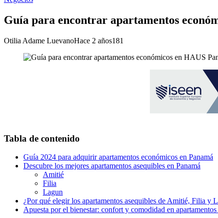
Guía para encontrar apartamentos económ
Otilia Adame Luevano
Hace 2 años
181
Tabla de contenido
Guía 2024 para adquirir apartamentos económicos en Panamá
Descubre los mejores apartamentos asequibles en Panamá
Amitié
Filia
Lagun
¿Por qué elegir los apartamentos asequibles de Amitié, Filia y 
Apuesta por el bienestar: confort y comodidad en apartamentos