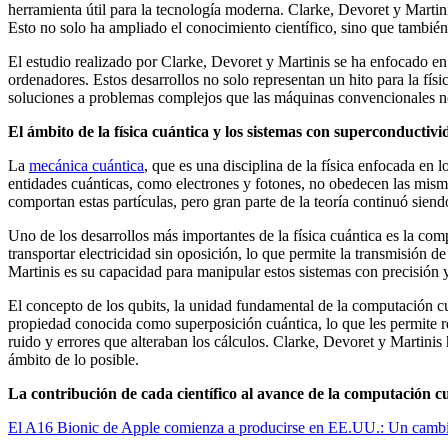
herramienta útil para la tecnología moderna. Clarke, Devoret y Marti
Esto no solo ha ampliado el conocimiento científico, sino que tambié
El estudio realizado por Clarke, Devoret y Martinis se ha enfocado en 
ordenadores. Estos desarrollos no solo representan un hito para la fís
soluciones a problemas complejos que las máquinas convencionales n
El ámbito de la física cuántica y los sistemas con superconductivi
La
mecánica cuántica
, que es una disciplina de la física enfocada en
entidades cuánticas, como electrones y fotones, no obedecen las mis
comportan estas partículas, pero gran parte de la teoría continuó siend
Uno de los desarrollos más importantes de la física cuántica es la co
transportar electricidad sin oposición, lo que permite la transmisión 
Martinis es su capacidad para manipular estos sistemas con precisión 
El concepto de los qubits, la unidad fundamental de la computación cuán
propiedad conocida como superposición cuántica, lo que les permite rea
ruido y errores que alteraban los cálculos. Clarke, Devoret y Martinis
ámbito de lo posible.
La contribución de cada científico al avance de la computación c
El A16 Bionic de Apple comienza a producirse en EE.UU.: Un cam