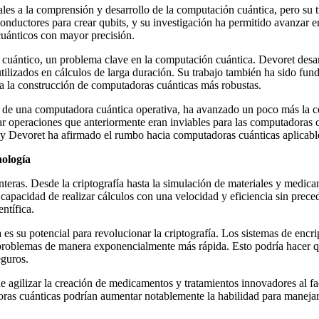
es a la comprensión y desarrollo de la computación cuántica, pero su 
onductores para crear qubits, y su investigación ha permitido avanzar en
cuánticos con mayor precisión.
do cuántico, un problema clave en la computación cuántica. Devoret desa
utilizados en cálculos de larga duración. Su trabajo también ha sido fu
as a la construcción de computadoras cuánticas más robustas.
ón de una computadora cuántica operativa, ha avanzado un poco más la c
ar operaciones que anteriormente eran inviables para las computadoras c
 y Devoret ha afirmado el rumbo hacia computadoras cuánticas aplicabl
nología
enteras. Desde la criptografía hasta la simulación de materiales y med
capacidad de realizar cálculos con una velocidad y eficiencia sin prec
entífica.
 su potencial para revolucionar la criptografía. Los sistemas de encrip
problemas de manera exponencialmente más rápida. Esto podría hacer qu
eguros.
de agilizar la creación de medicamentos y tratamientos innovadores al fa
tadoras cuánticas podrían aumentar notablemente la habilidad para manej