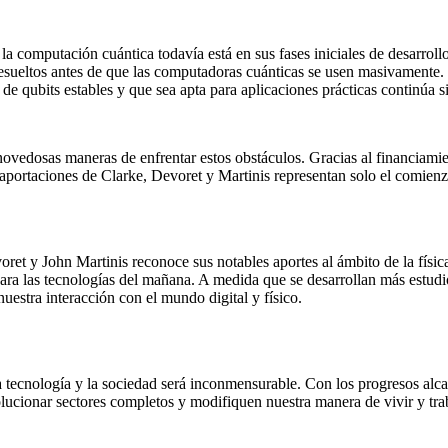
la computación cuántica todavía está en sus fases iniciales de desarro
r resueltos antes de que las computadoras cuánticas se usen masivamente
de qubits estables y que sea apta para aplicaciones prácticas continúa s
novedosas maneras de enfrentar estos obstáculos. Gracias al financiamien
aportaciones de Clarke, Devoret y Martinis representan solo el comienz
ret y John Martinis reconoce sus notables aportes al ámbito de la física
ara las tecnologías del mañana. A medida que se desarrollan más estudio
uestra interacción con el mundo digital y físico.
la tecnología y la sociedad será inconmensurable. Con los progresos alc
lucionar sectores completos y modifiquen nuestra manera de vivir y trab