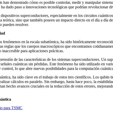
nis han demostrado cómo es posible controlar, medir y manipular sistem
n ha dado paso a innovaciones tecnológicas que podrían revolucionar div
dispositivos superconductores, especialmente en los circuitos cuánticos 
ica teórica, sino que también poseen un impacto directo en el día a día 
o pueden resolver.
dad
 los fenómenos en la escala subatómica, ha sido históricamente reconocid
mas reglas que los cuerpos macroscópicos que encontramos cotidianamen
o inaccesible para aplicaciones prácticas.
mprensión de las características de los sistemas superconductores. Un s
de señales cuánticas sin pérdidas. Este fenómeno ha sido utilizado en v
y control, lo que abre nuevas posibilidades para la computación cuántica
tica, ha sido clave en el trabajo de estos tres científicos. Los qubits t
lizar cálculos en paralelo. Sin embargo, hasta hace poco, la estabilidad 
 han hecho avances cruciales en la reducción de estos errores, mejorand
uántica
bio para TSMC