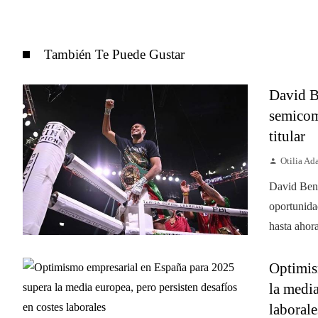
También Te Puede Gustar
David B
semicom
titular
Otilia A
David Bena
oportunida
hasta ahora
Optimis
la media
laborale