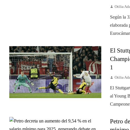
Otilia A
Según la 3
elaborada 
Eurocámara
El Stutt
Champio
1
Otilia A
El Stuttgar
al Young B
Campeones.
Petro de
mínimo 