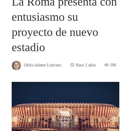
La Roma presenta con
entusiasmo su
proyecto de nuevo
estadio
Otilia Adame Luevano
Hace 2 años
186