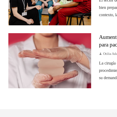
El sector 
bien prepa
contexto, l
Aumento
para pac
Otilia A
La cirugía
procedimie
su demanda