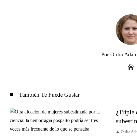
Por Otilia Ada
También Te Puede Gustar
¿Triple 
subestim
Otilia A