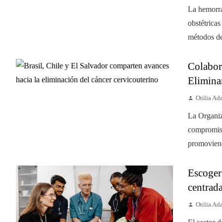
La hemorra
obstétrica
métodos de
Colabora
Elimina
Otilia A
La Organiz
compromiso
promoviend
Escoger
centrada
Otilia A