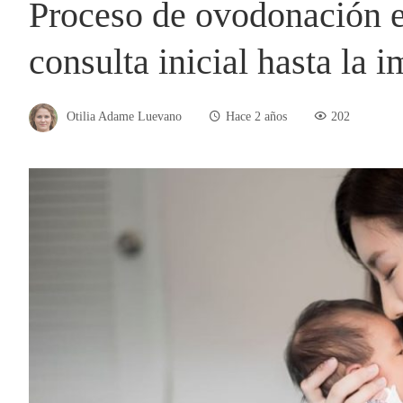
Proceso de ovodonación e
consulta inicial hasta la 
Otilia Adame Luevano
Hace 2 años
202