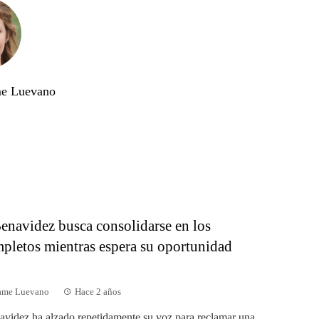
me Luevano
enavidez busca consolidarse en los
pletos mientras espera su oportunidad
dame Luevano
Hace 2 años
videz ha alzado repetidamente su voz para reclamar una