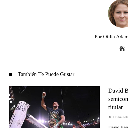
Por Otilia Ada
También Te Puede Gustar
David B
semicom
titular
Otilia A
David Bena