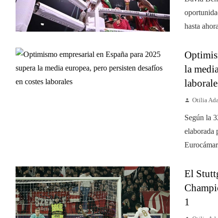
oportunida
hasta ahora
Optimis
la media
laborale
Otilia A
Según la 3
elaborada 
Eurocámara
El Stutt
Champio
1