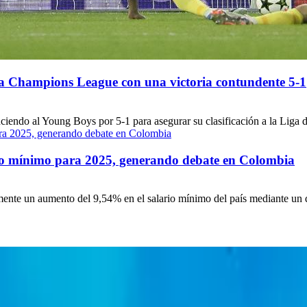
 la Champions League con una victoria contundente 5-1
venciendo al Young Boys por 5-1 para asegurar su clasificación a la Lig
rio mínimo para 2025, generando debate en Colombia
ente un aumento del 9,54% en el salario mínimo del país mediante un dec