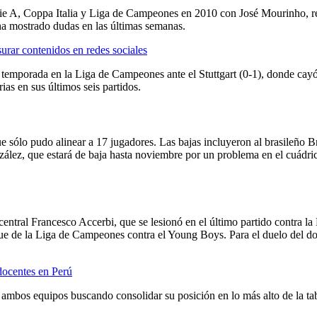
erie A, Coppa Italia y Liga de Campeones en 2010 con José Mourinho, r
a mostrado dudas en las últimas semanas.
rar contenidos en redes sociales
 la temporada en la Liga de Campeones ante el Stuttgart (0-1), donde ca
rias en sus últimos seis partidos.
ue sólo pudo alinear a 17 jugadores. Las bajas incluyeron al brasileño
ález, que estará de baja hasta noviembre por un problema en el cuádric
l central Francesco Accerbi, que se lesionó en el último partido contra 
e de la Liga de Campeones contra el Young Boys. Para el duelo del domi
docentes en Perú
mbos equipos buscando consolidar su posición en lo más alto de la tab