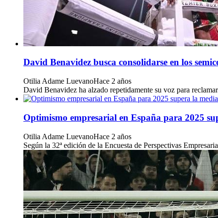
David Benavidez busca consolidarse en los semic
Otilia Adame Luevano
Hace 2 años
David Benavidez ha alzado repetidamente su voz para reclamar u
Optimismo empresarial en España para 2025 super
Otilia Adame Luevano
Hace 2 años
Según la 32ª edición de la Encuesta de Perspectivas Empresari