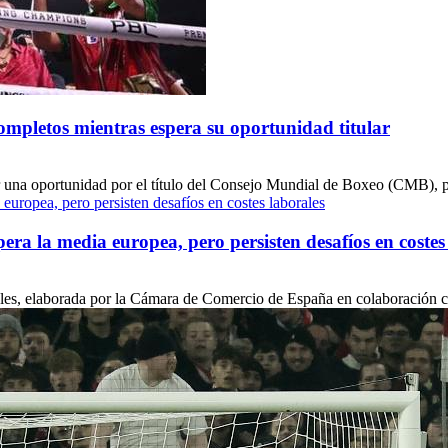
ompletos mientras espera su oportunidad titular
na oportunidad por el título del Consejo Mundial de Boxeo (CMB), pero
a la media europea, pero persisten desafíos en costes
ales, elaborada por la Cámara de Comercio de España en colaboración c