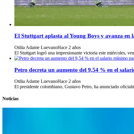
El Stuttgart aplasta al Young Boys y avanza en
Otilia Adame Luevano
Hace 2 años
El Stuttgart logró una impresionante victoria este miércoles, 
Petro decreta un aumento del 9,54 % en el sala
Otilia Adame Luevano
Hace 2 años
El presidente colombiano, Gustavo Petro, ha anunciado oficialm
Noticias