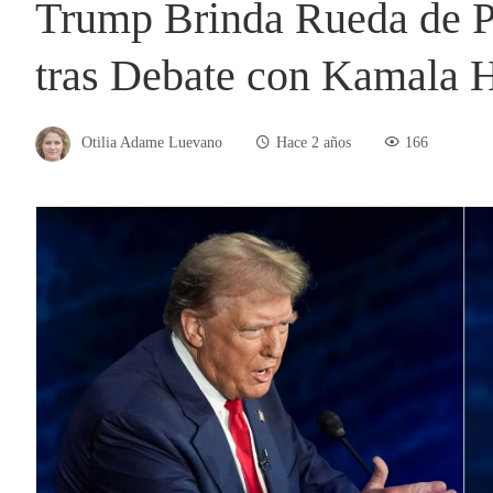
Trump Brinda Rueda de P
tras Debate con Kamala H
Otilia Adame Luevano
Hace 2 años
166