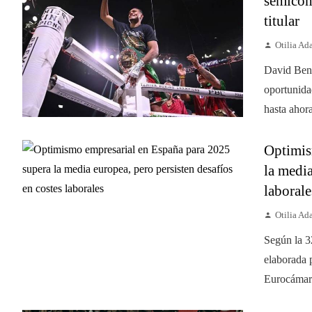
semicom
titular
Otilia A
David Bena
oportunida
hasta ahora
Optimis
la media
laborale
Otilia A
Según la 3
elaborada 
Eurocámara