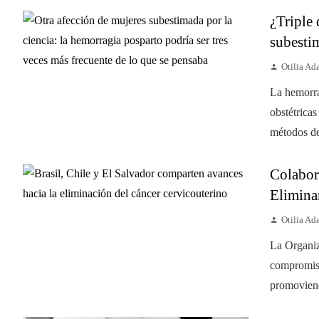
¿Triple 
subestim
Otilia A
La hemorra
obstétrica
métodos de
Colabora
Elimina
Otilia A
La Organiz
compromiso
promoviend