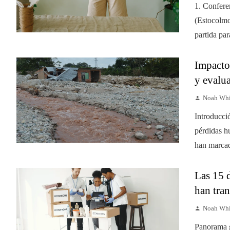
1. Confere
(Estocolmo
partida pa
Impacto 
y evalu
Noah Whi
Introducci
pérdidas h
han marcado
Las 15 
han tra
Noah Whi
Panorama g