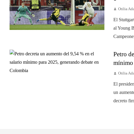
Otilia A
El Stuttgar
al Young B
Campeones.
Petro de
mínimo 
Otilia A
El preside
un aumento
decreto fir