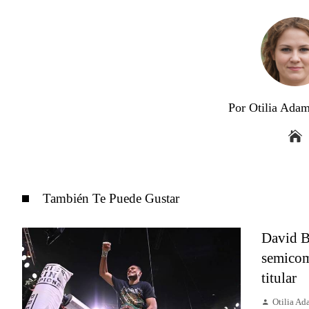
Por Otilia Ada
También Te Puede Gustar
David B
semicom
titular
Otilia A