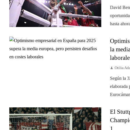
David Bena
oportunida
hasta ahora
Optimis
la media
laborale
Otilia A
Según la 3
elaborada 
Eurocámara
El Stutt
Champio
1