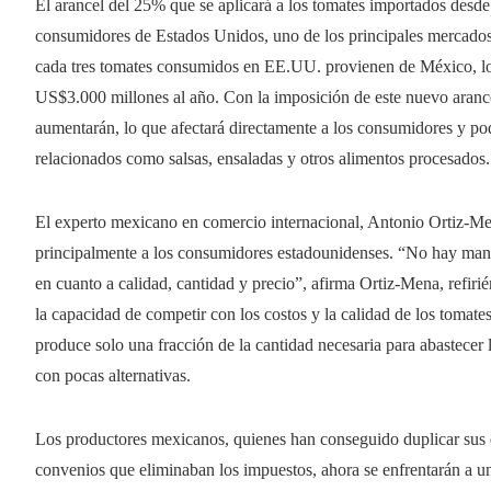
El arancel del 25% que se aplicará a los tomates importados des
consumidores de Estados Unidos, uno de los principales mercados p
cada tres tomates consumidos en EE.UU. provienen de México, l
US$3.000 millones al año. Con la imposición de este nuevo aranc
aumentarán, lo que afectará directamente a los consumidores y pod
relacionados como salsas, ensaladas y otros alimentos procesados.
El experto mexicano en comercio internacional, Antonio Ortiz-Men
principalmente a los consumidores estadounidenses. “No hay mane
en cuanto a calidad, cantidad y precio”, afirma Ortiz-Mena, refiri
la capacidad de competir con los costos y la calidad de los tomate
produce solo una fracción de la cantidad necesaria para abastecer
con pocas alternativas.
Los productores mexicanos, quienes han conseguido duplicar sus 
convenios que eliminaban los impuestos, ahora se enfrentarán a u